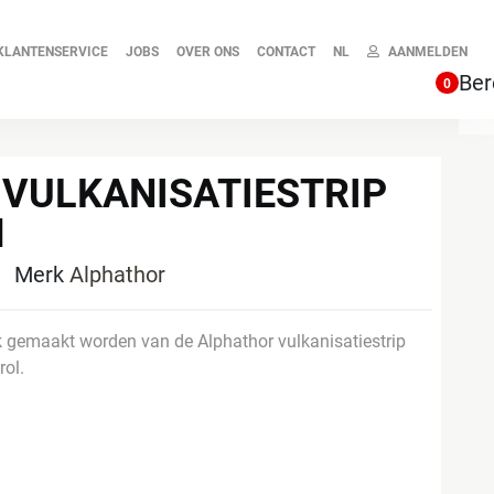
KLANTENSERVICE
JOBS
OVER ONS
CONTACT
NL
AANMELDEN
Ber
0
VULKANISATIESTRIP
M
0
Merk
Alphathor
ik gemaakt worden van de Alphathor vulkanisatiestrip
rol.