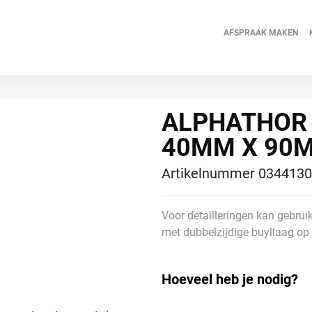
Ga
naar
AFSPRAAK MAKEN
de
inhoud
ALPHATHOR 
40MM X 90
Artikelnummer 034413
Voor detailleringen kan gebru
met dubbelzijdige buyllaag op 
Hoeveel heb je nodig?