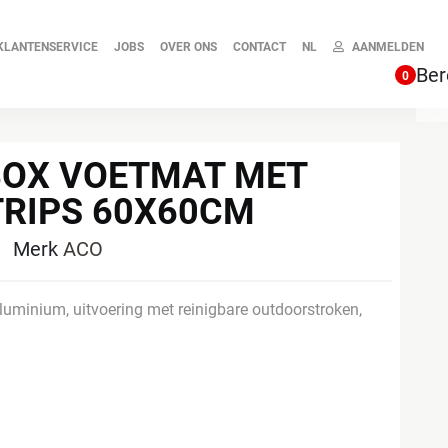
KLANTENSERVICE
JOBS
OVER ONS
CONTACT
NL
AANMELDEN
Ber
0
BOX VOETMAT MET
RIPS 60X60CM
5
Merk
ACO
luminium, uitvoering met reinigbare outdoorstroken,