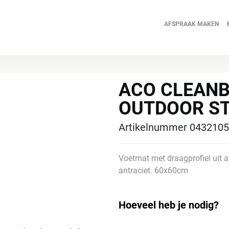
Ga
naar
AFSPRAAK MAKEN
de
inhoud
ACO CLEAN
OUTDOOR ST
Artikelnummer 043210
Voetmat met draagprofiel uit a
antraciet. 60x60cm
Hoeveel heb je nodig?