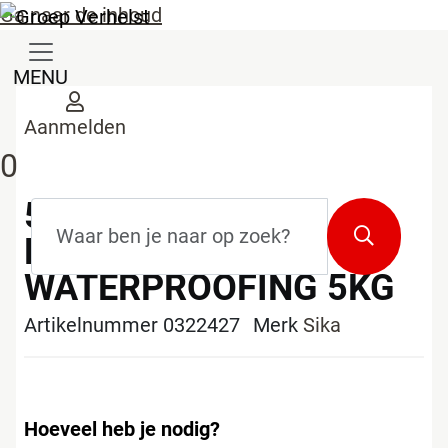
Ga naar de inhoud
MENU
Aanmelden
0
533581 SIKA
Zoekterm
*
Zoeken
MONOTOP-109
WATERPROOFING 5KG
Artikelnummer 0322427
Merk
Sika
Hoeveel heb je nodig?