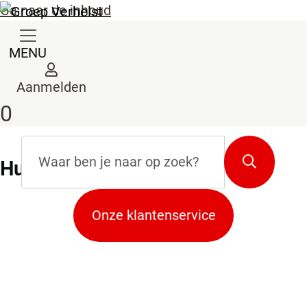
Ga naar de inhoud
MENU
Aanmelden
0
Zoekterm
*
Zoeken
Hulp
nodig bij je aankoop?
Onze klantenservice