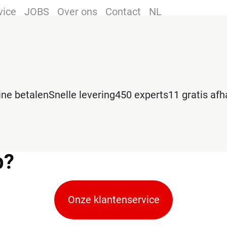
vice
JOBS
Over ons
Contact
NL
line betalen
Snelle levering
450 experts
11 gratis af
p?
Onze klantenservice