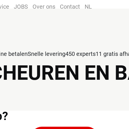
vice
JOBS
Over ons
Contact
NL
line betalen
Snelle levering
450 experts
11 gratis af
CHEUREN EN 
p?