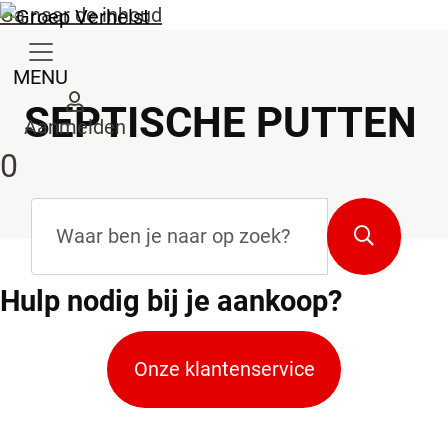
Ga naar de inhoud
MENU
SEPTISCHE PUTTEN
Aanmelden
0
Zoekterm
*
Zoeken
Hulp
nodig bij je aankoop?
Onze klantenservice