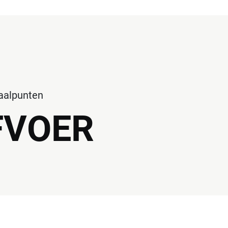
haalpunten
FVOER