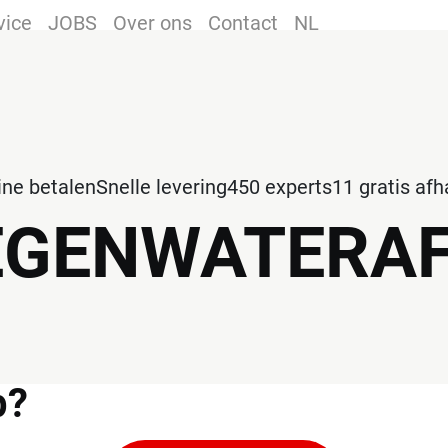
vice
JOBS
Over ons
Contact
NL
line betalen
Snelle levering
450 experts
11 gratis af
EGENWATERA
p?