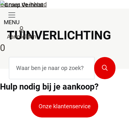
Ga naar de inhoud
MENU
TUINVERLICHTING
Aanmelden
0
Zoekterm
*
Zoeken
Hulp
nodig bij je aankoop?
Onze klantenservice