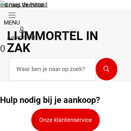
Ga naar de inhoud
MENU
LIJMMORTEL IN
Aanmelden
ZAK
0
Zoekterm
*
Zoeken
Hulp
nodig bij je aankoop?
Onze klantenservice