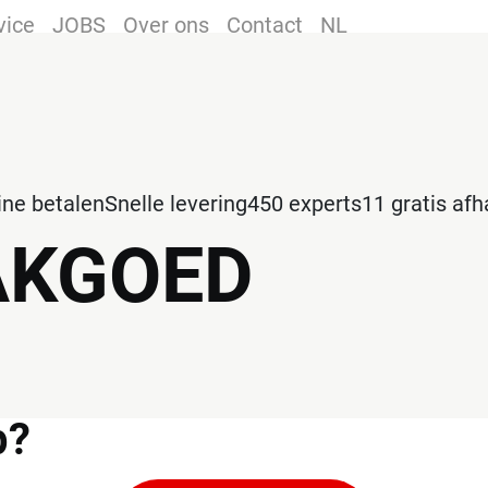
vice
JOBS
Over ons
Contact
NL
line betalen
Snelle levering
450 experts
11 gratis af
AKGOED
p?