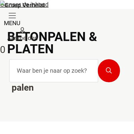
Ga naar de inhoud
MENU
BETONPALEN &
Aanmelden
PLATEN
0
Zoekterm
*
platen
Zoeken
palen