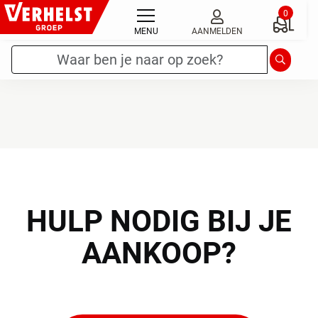
Ga
0
naar
MENU
AANMELDEN
de
Zoekterm
*
OUTLET AALTER
Zoeken
inhoud
HULP
NODIG BIJ JE
AANKOOP?