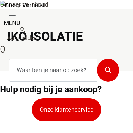
Ga naar de inhoud
MENU
IKO ISOLATIE
Aanmelden
0
Zoekterm
*
Zoeken
Hulp
nodig bij je aankoop?
Onze klantenservice