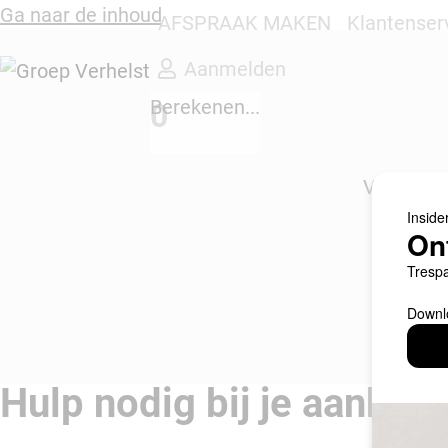
Ga naar de inhoud
AFSPRAAK MAKEN
Klantenser
Aanmelden
Berekenen...
0
Veilig on
P
Hulp
nodig bij je aankoo