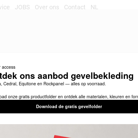
vice
JOBS
Over ons
Contact
NL
line betalen
Snelle levering
450 experts
11 gratis af
LATEN
p?