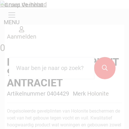
Ga naar de inhoud
MENU
Aanmelden
0
HOLONITE GEVELPLINT
Zoekterm
*
Zoeken
997X300MM
ANTRACIET
Artikelnummer 0404429
Merk
Holonite
Ongeïsoleerde gevelplinten van Holonite beschermen de
voet van het gebouw tegen vocht en vuil. Kwalitatief
hoogwaardig product wat woningen en gebouwen zowel