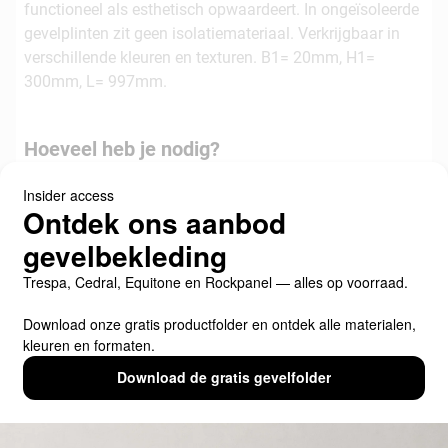
functioneel als esthetisch opwaardeert. In ongeïsoleerde
gevelplinten zit geen isolatiemateriaal. Verkrijgbaar in
verschillende kleuren en texturen. B1= 20mm, H1=
300mm, L= 997mm.
Hoeveel heb je nodig?
Voorraad
Productspecificaties
Downloads
Links
Voorraad