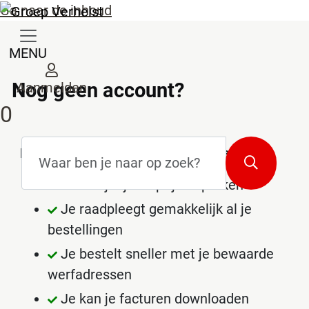
Ga naar de inhoud
MENU
Nog geen account?
Aanmelden
0
Zoekterm
*
Redenen om een account te maken
Zoeken
Je bekijkt jouw prijsafspraken
Je raadpleegt gemakkelijk al je
bestellingen
Je bestelt sneller met je bewaarde
werfadressen
Je kan je facturen downloaden