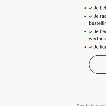
Je bek
Je ra
bestell
Je be
werfadr
Je ka
Ben je je wa