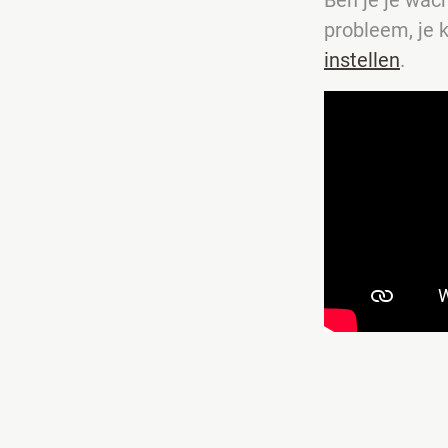
probleem, je 
instellen
.