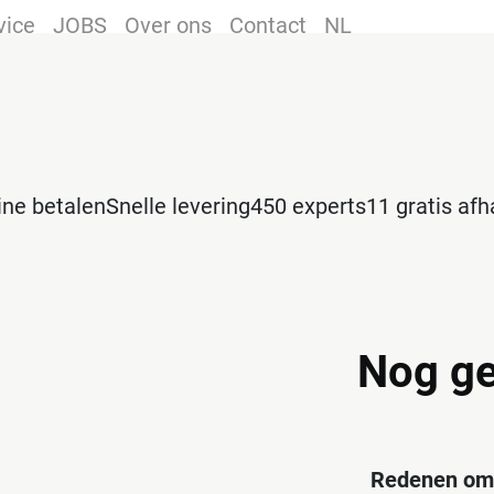
vice
JOBS
Over ons
Contact
NL
line betalen
Snelle levering
450 experts
11 gratis af
Nog ge
Redenen om 