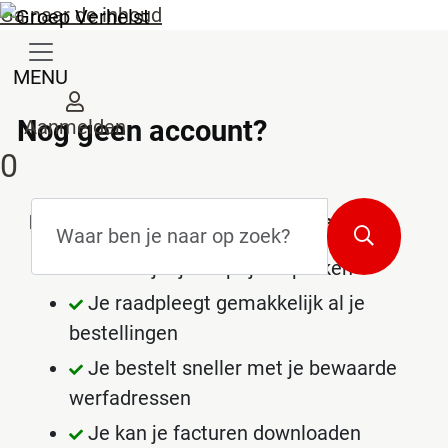
Ga naar de inhoud
MENU
Nog geen account?
Aanmelden
0
Zoekterm
*
Redenen om een account te maken
Zoeken
Je bekijkt jouw prijsafspraken
Je raadpleegt gemakkelijk al je
bestellingen
Je bestelt sneller met je bewaarde
werfadressen
Je kan je facturen downloaden