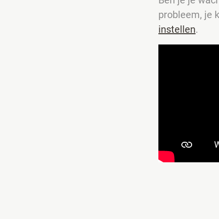
probleem, je 
instellen
.