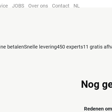
vice
JOBS
Over ons
Contact
NL
line betalen
Snelle levering
450 experts
11 gratis af
Nog ge
Redenen om 