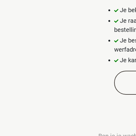
Je bek
Je ra
bestell
Je be
werfadr
Je ka
Ben je je wa