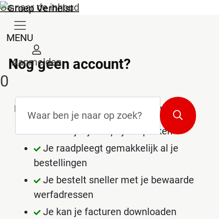
Ga naar de inhoud
MENU
Nog geen account?
Aanmelden
0
Zoekterm
*
Redenen om een account te maken
Zoeken
Je bekijkt jouw prijsafspraken
Je raadpleegt gemakkelijk al je
bestellingen
Je bestelt sneller met je bewaarde
werfadressen
Je kan je facturen downloaden