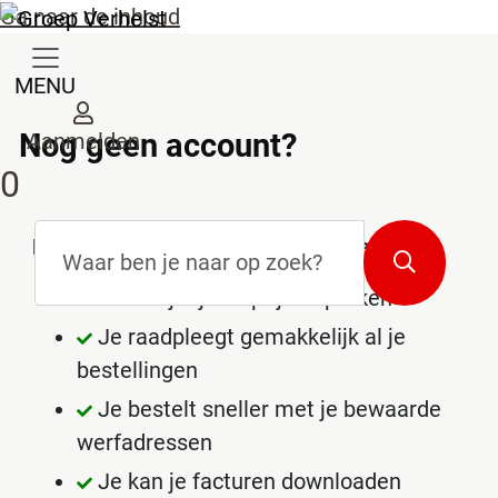
Ga naar de inhoud
MENU
Nog geen account?
Aanmelden
0
Zoekterm
*
Redenen om een account te maken
Zoeken
Je bekijkt jouw prijsafspraken
Je raadpleegt gemakkelijk al je
bestellingen
Je bestelt sneller met je bewaarde
werfadressen
Je kan je facturen downloaden