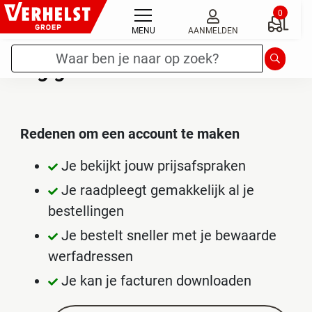
Ga
0
naar
MENU
AANMELDEN
de
Zoekterm
*
Zoeken
Nog geen account?
inhoud
Redenen om een account te maken
Je bekijkt jouw prijsafspraken
Je raadpleegt gemakkelijk al je
bestellingen
Je bestelt sneller met je bewaarde
werfadressen
Je kan je facturen downloaden