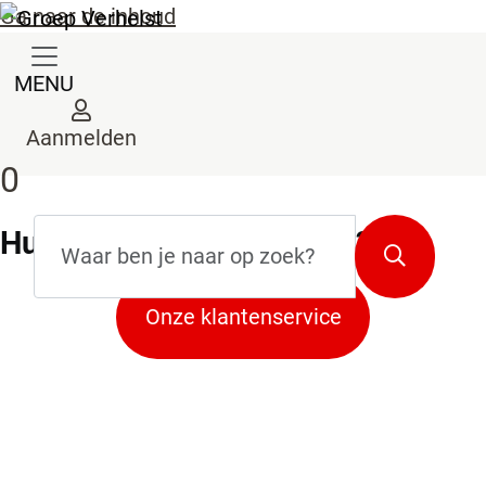
Ga naar de inhoud
MENU
Aanmelden
0
Zoekterm
*
Hulp
nodig bij je aankoop?
Zoeken
Onze klantenservice