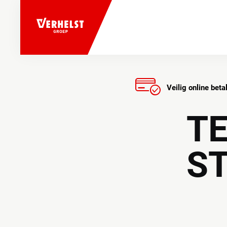
Veilig online beta
TE
S