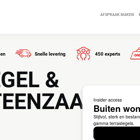
Ga
naar
AFSPRAAK MAKEN
de
inhoud
len
Snelle levering
450 experts
GEL &
TEENZAAGMA