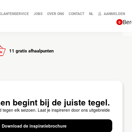
KLANTENSERVICE
JOBS
OVER ONS
CONTACT
NL
AANMELDEN
Ber
0
11 gratis afhaalpunten
CHINES