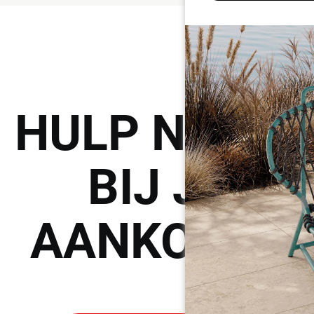
HULP
NODIG
BIJ JE
AANKOOP?