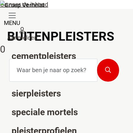
Ga naar de inhoud
MENU
BUITENPLEISTERS
Aanmelden
0
cementpleisters
Zoekterm
*
Zoeken
gipspleisters
sierpleisters
speciale mortels
pleisterprofielen